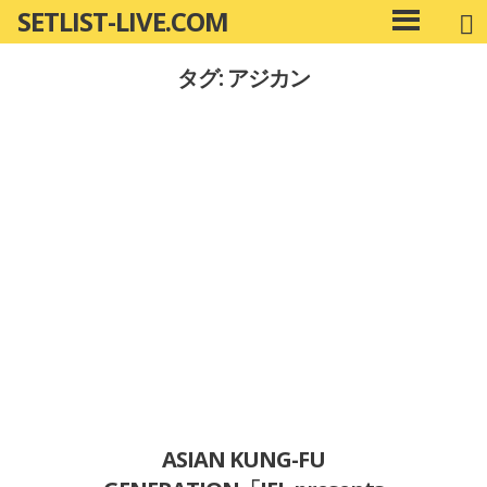
SETLIST-LIVE.COM
コ
メ
ン
イ
タグ: アジカン
ン
テ
メ
ン
ニ
ツ
ュ
へ
ー
移
動
ASIAN KUNG-FU