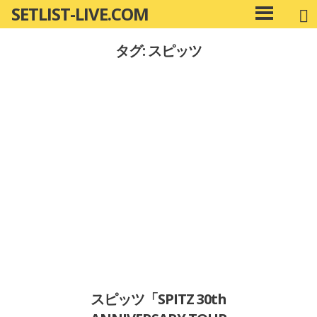
SETLIST-LIVE.COM
コ
メ
ン
イ
タグ: スピッツ
ン
テ
メ
ン
ニ
ツ
ュ
へ
ー
移
動
スピッツ「SPITZ 30th