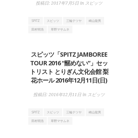
投稿日:
2017年7月5日
in
スピッツ
SPITZ
スピッツ
三輪テツヤ
崎山龍男
田村明浩
草野マサムネ
スピッツ「SPITZ JAMBOREE
TOUR 2016 “醒めない”」セッ
トリスト とりぎん文化会館 梨
花ホール 2016年12月11日(日)
投稿日:
2016年12月11日
in
スピッツ
SPITZ
スピッツ
三輪テツヤ
崎山龍男
田村明浩
草野マサムネ