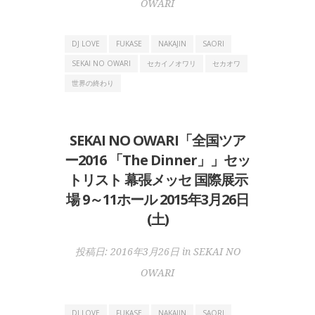
OWARI
DJ LOVE
FUKASE
NAKAJIN
SAORI
SEKAI NO OWARI
セカイノオワリ
セカオワ
世界の終わり
SEKAI NO OWARI「全国ツア
ー2016 「The Dinner」」セッ
トリスト 幕張メッセ 国際展示
場 9～11ホール 2015年3月26日
(土)
投稿日:
2016年3月26日
in
SEKAI NO
OWARI
DJ LOVE
FUKASE
NAKAJIN
SAORI