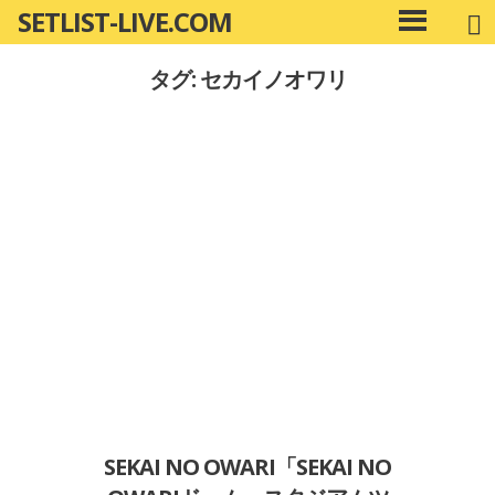
SETLIST-LIVE.COM
コ
メ
ン
イ
タグ: セカイノオワリ
ン
テ
メ
ン
ニ
ツ
ュ
へ
ー
移
動
SEKAI NO OWARI「SEKAI NO