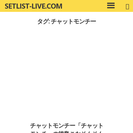
SETLIST-LIVE.COM
コ
メ
ン
イ
タグ: チャットモンチー
ン
テ
メ
ン
ニ
ツ
ュ
へ
ー
移
動
チャットモンチー「チャット