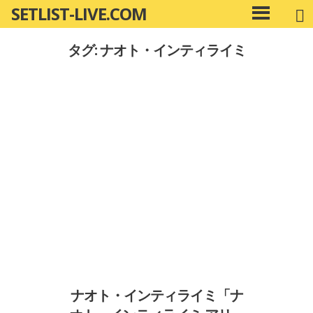
SETLIST-LIVE.COM
コ
メ
ン
イ
タグ: ナオト・インティライミ
ン
テ
メ
ン
ニ
ツ
ュ
へ
ー
移
動
ナオト・インティライミ「ナ