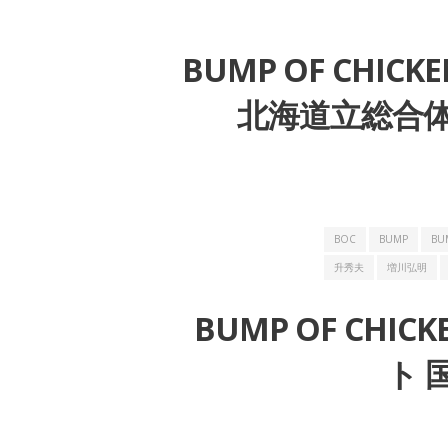
BUMP OF CHICK
北海道立総合体育
BOC
BUMP
BU
升秀夫
増川弘明
BUMP OF CHICK
ト 