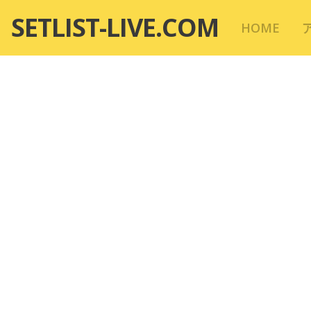
コ
SETLIST-LIVE.COM
HOME
ン
テ
ン
ツ
へ
移
動