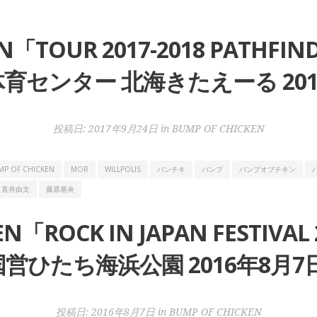
EN「TOUR 2017-2018 PAT
センター 北海きたえーる 2017
投稿日:
2017年9月24日
in
BUMP OF CHICKEN
MP OF CHICKEN
MOR
WILLPOLIS
バンチキ
バンプ
バンプオブチキン
直井由文
藤原基央
EN「ROCK IN JAPAN FESTI
国営ひたち海浜公園 2016年8月7日
投稿日:
2016年8月7日
in
BUMP OF CHICKEN