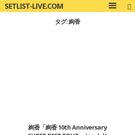
SETLIST-LIVE.COM
コ
メ
ン
イ
タグ: 絢香
ン
テ
メ
ン
ニ
ツ
ュ
へ
ー
移
動
絢香「絢香 10th Anniversary