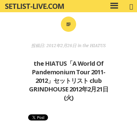
SETLIST-LIVE.COM
コ
メ
ン
イ
ン
テ
メ
ン
ニ
ツ
投稿日:
2012年2月26日
in
the HIATUS
ュ
へ
ー
移
the HIATUS「A World Of
動
Pandemonium Tour 2011-
2012」セットリスト club
GRINDHOUSE 2012年2月21日
(火)