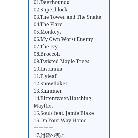
01.Deerhounds
02.Superblock
03.The Tower and The Snake
04.The Flare
05.Monkeys
06.My Own Worst Enemy
07.The Ivy
08.Broccoli
09.Twisted Maple Trees
10.Insomnia
11.Flyleaf
12.Snowflakes
13.Shimmer
14.Bittersweet/Hatching
Mayflies
15.Souls feat. Jamie Blake
16.On Your Way Home
ーーーー
17.紺碧の夜に