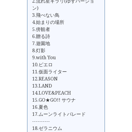
2.流れ星キラリ(ゆずバージョ
ン)
3.飛べない鳥
4.始まりの場所
5.傍観者
6.贈る詩
7.遊園地
8.灯影
9.with You
10.ピエロ
11.仮面ライター
12.REASON
13.LAND
14.LOVE&PEACH
15.GO★GO!! サウナ
16.夏色
17.ムーンライトパレード
----------
18.ゼラニウム