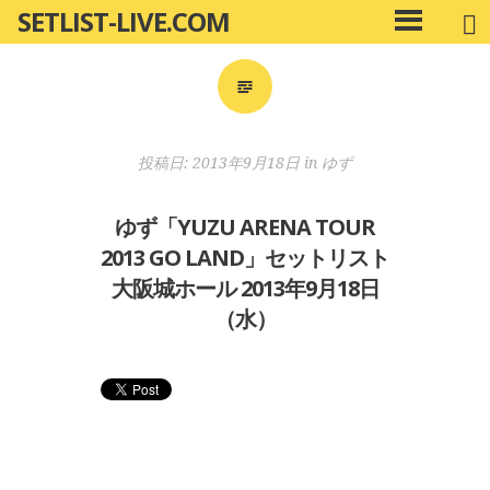
SETLIST-LIVE.COM
コ
メ
ン
イ
ン
テ
メ
ン
ニ
ツ
投稿日:
2013年9月18日
in
ゆず
ュ
へ
ー
移
ゆず「YUZU ARENA TOUR
動
2013 GO LAND」セットリスト
大阪城ホール 2013年9月18日
（水）