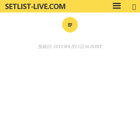
SETLIST-LIVE.COM
コ
メ
ン
イ
ン
テ
メ
ン
ニ
ツ
投稿日:
2012年6月15日
in
ZONE
ュ
へ
ー
移
動