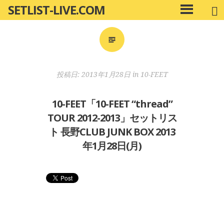
SETLIST-LIVE.COM
コ
メ
ン
イ
ン
テ
メ
ン
ニ
ツ
投稿日:
2013年1月28日
in
10-FEET
ュ
へ
ー
移
10-FEET「10-FEET “thread”
動
TOUR 2012-2013」セットリス
ト 長野CLUB JUNK BOX 2013
年1月28日(月)