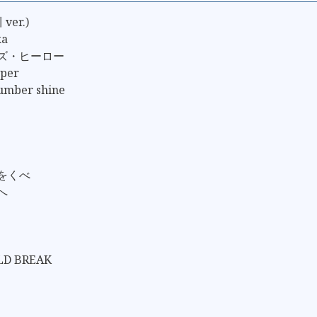
ver.)
ka
ーズ・ヒーロー
mper
 umber shine
火をくべ
へ
LD BREAK