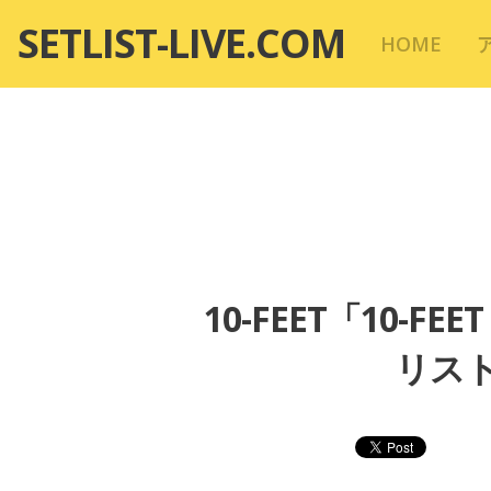
コ
SETLIST-LIVE.COM
HOME
ン
テ
ン
ツ
へ
移
動
10-FEET「10-F
リスト 