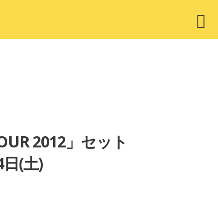
ウ
ィ
ジ
ェ
ッ
ト
TOUR 2012」セット
4日(土)