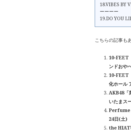
18.VIBES BY 
ーーーー
19.DO YOU L
こちらの記事も
10-FEE
ンドおやべ 
10-FEE
化ホール ア
AKB48
いたまスー
Perfum
24日(土)
the HIA