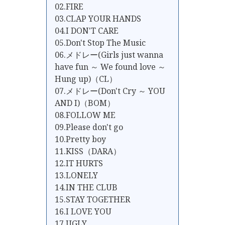
02.FIRE
03.CLAP YOUR HANDS
04.I DON'T CARE
05.Don't Stop The Music
06.メドレー(Girls just wanna
have fun ～ We found love ～
Hung up)（CL）
07.メドレー(Don't Cry ～ YOU
AND I)（BOM）
08.FOLLOW ME
09.Please don't go
10.Pretty boy
11.KISS（DARA）
12.IT HURTS
13.LONELY
14.IN THE CLUB
15.STAY TOGETHER
16.I LOVE YOU
17.UGLY