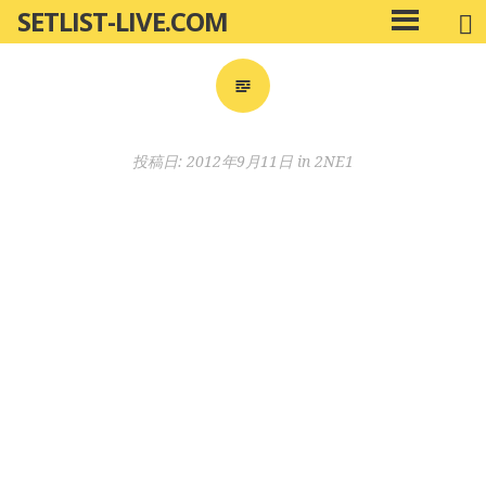
SETLIST-LIVE.COM
コ
メ
ン
イ
ン
テ
メ
ン
ニ
ツ
投稿日:
2012年9月11日
in
2NE1
ュ
へ
ー
移
動