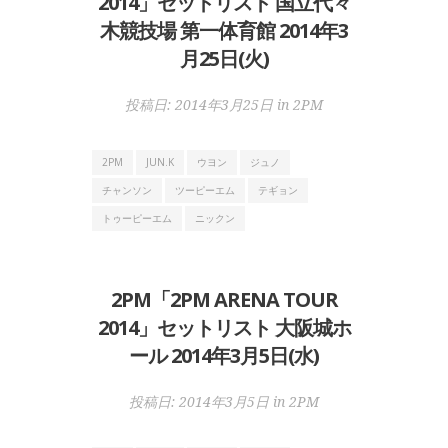
2014」セットリスト 国立代々
木競技場 第一体育館 2014年3
月25日(火)
投稿日:
2014年3月25日
in
2PM
2PM
JUN.K
ウヨン
ジュノ
チャンソン
ツーピーエム
テギョン
トゥーピーエム
ニックン
2PM「2PM ARENA TOUR
2014」セットリスト 大阪城ホ
ール 2014年3月5日(水)
投稿日:
2014年3月5日
in
2PM