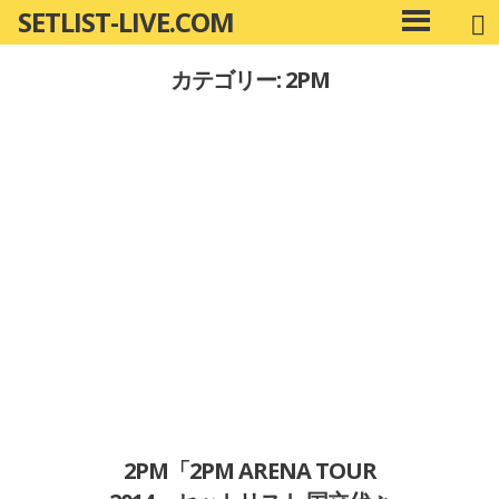
SETLIST-LIVE.COM
コ
メ
ン
イ
カテゴリー: 2PM
ン
テ
メ
ン
ニ
ツ
ュ
へ
ー
移
動
2PM「2PM ARENA TOUR