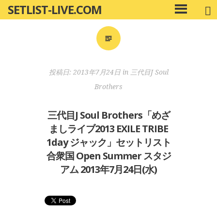
SETLIST-LIVE.COM
コ
メ
ン
イ
ン
テ
メ
ン
ニ
ツ
投稿日:
2013年7月24日
in
三代目J Soul
ュ
へ
ー
Brothers
移
動
三代目J Soul Brothers「めざ
ましライブ2013 EXILE TRIBE
1day ジャック」セットリスト
合衆国 Open Summer スタジ
アム 2013年7月24日(水)