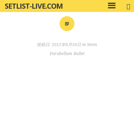
SETLIST-LIVE.COM
コ
メ
ン
イ
ン
テ
メ
ン
ニ
ツ
投稿日:
2012年8月18日
in
9mm
ュ
へ
ー
Parabellum Bullet
移
動