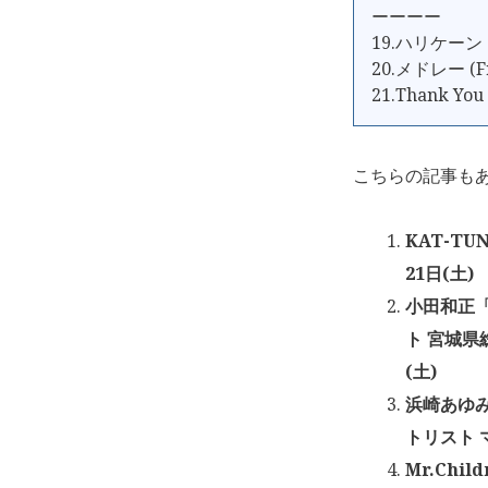
ーーーー
19.ハリケー
20.メドレー (Fr
21.Thank You
こちらの記事も
KAT-TU
21日(土)
小田和正「
ト 宮城県
(土)
浜崎あゆみ「a
トリスト マ
Mr.Chi