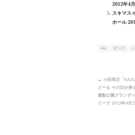
2012年4月
スキマスイ
ホール 20
AAA
SET LIST
セ
投
小田和正「KAZUM
稿
どーも その日が来
ナ
運動公園グランディ
リーナ 2012年4月2
ビ
ゲ
ー
シ