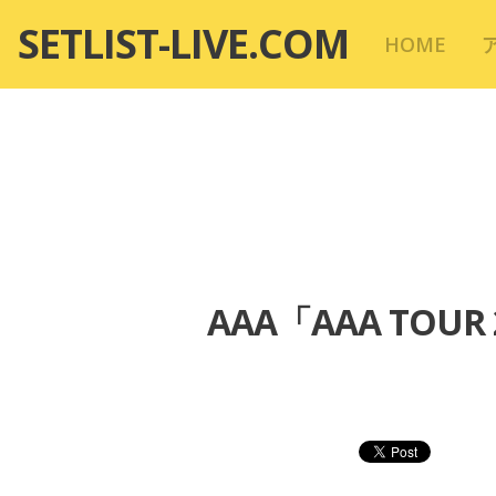
コ
SETLIST-LIVE.COM
HOME
ン
テ
ン
ツ
へ
移
動
AAA「AAA TOUR