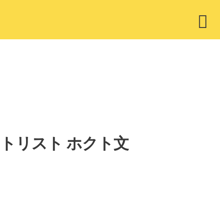
ウ
ィ
ジ
ェ
ッ
ト
N」セットリスト ホクト文