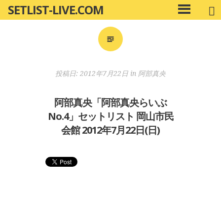
SETLIST-LIVE.COM
コ
メ
ン
イ
ン
テ
メ
ン
ニ
ツ
投稿日:
2012年7月22日
in
阿部真央
ュ
へ
ー
移
阿部真央「阿部真央らいぶ
動
No.4」セットリスト 岡山市民
会館 2012年7月22日(日)