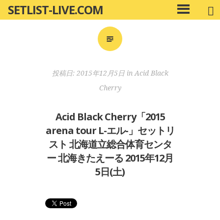
SETLIST-LIVE.COM
コ
メ
ン
イ
ン
テ
メ
ン
ニ
ツ
投稿日:
2015年12月5日
in
Acid Black
ュ
へ
ー
Cherry
移
動
Acid Black Cherry「2015
arena tour L-エル-」セットリ
スト 北海道立総合体育センタ
ー 北海きたえーる 2015年12月
5日(土)