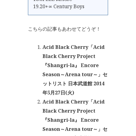
19.20+∞ Century Boys
こちらの記事もあわせてどうぞ！
Acid Black Cherry「Acid
Black Cherry Project
『Shangri-la』 Encore
Season～Arena tour～」セ
ットリスト 日本武道館 2014
年5月27日(火)
Acid Black Cherry「Acid
Black Cherry Project
『Shangri-la』 Encore
Season～Arena tour～」セ