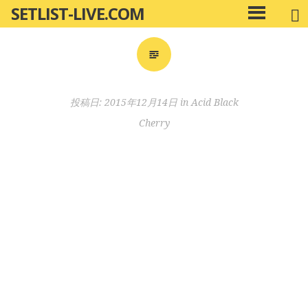
SETLIST-LIVE.COM
コ
メ
ン
イ
ン
テ
メ
ン
ニ
ツ
投稿日:
2015年12月14日
in
Acid Black
ュ
へ
ー
Cherry
移
動