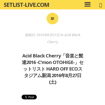
SETLIST-LIVE.COM
コ
メ
ン
イ
ン
テ
メ
ン
ニ
ツ
投稿日:
2016年8月27日
in
Acid Black
ュ
へ
ー
Cherry
移
動
Acid Black Cherry「音楽と髭
達2016 -C’mon OTOHIGE-」セ
ットリスト HARD OFF ECOス
タジアム新潟 2016年8月27日
(土)