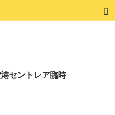
ウ
ィ
ジ
ェ
ッ
ト
国際空港セントレア臨時