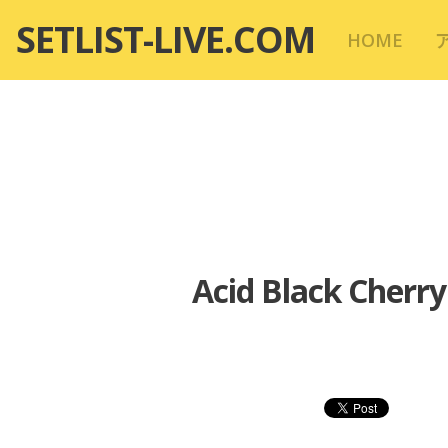
コ
SETLIST-LIVE.COM
HOME
ン
テ
ン
ツ
へ
移
動
Acid Black