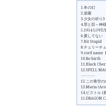
1.冬の幻
2.楽園
3.少女の祈り3
4.罪と罰～神
5.1954 LOVE
6.愛してない
7.Bit Stupid
8.チェリーチ
9.cord name
10.Re:birth
11.Black Cher
12.SPELL MA
----------
12 この青空
13.Maria (Aco
14.ピストル (
15.DRAGON C