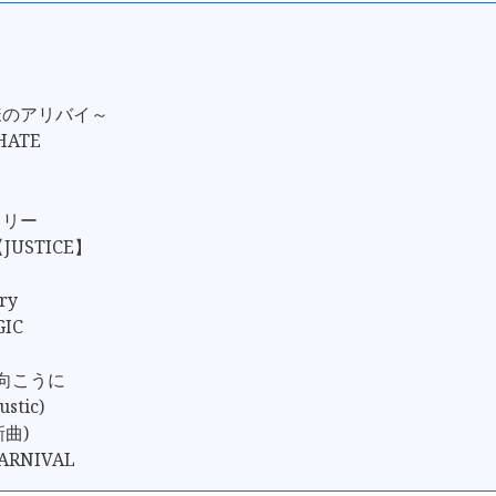
様のアリバイ～
/HATE
ェリー
【JUSTICE】
ry
GIC
の向こうに
ustic)
新曲)
ARNIVAL