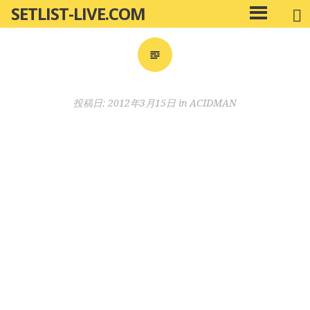
SETLIST-LIVE.COM
コ
メ
ン
イ
ン
テ
メ
ン
ニ
ツ
投稿日:
2012年3月15日
in
ACIDMAN
ュ
へ
ー
移
動