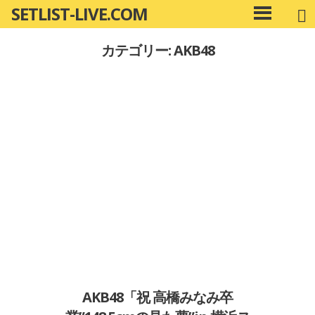
SETLIST-LIVE.COM
コ
メ
ン
イ
カテゴリー: AKB48
ン
テ
メ
ン
ニ
ツ
ュ
へ
ー
移
動
AKB48「祝 高橋みなみ卒