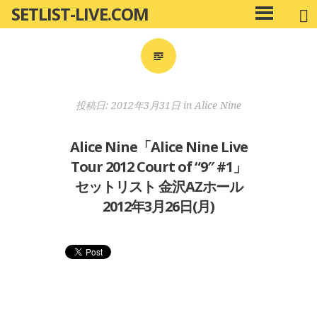
SETLIST-LIVE.COM
コ
メ
ン
イ
ン
テ
メ
ン
ニ
ツ
投稿日:
2012年3月31日
in
Alice Nine
ュ
へ
ー
移
Alice Nine「Alice Nine Live
動
Tour 2012 Court of “9″ #1」
セットリスト 金沢AZホール
2012年3月26日(月)