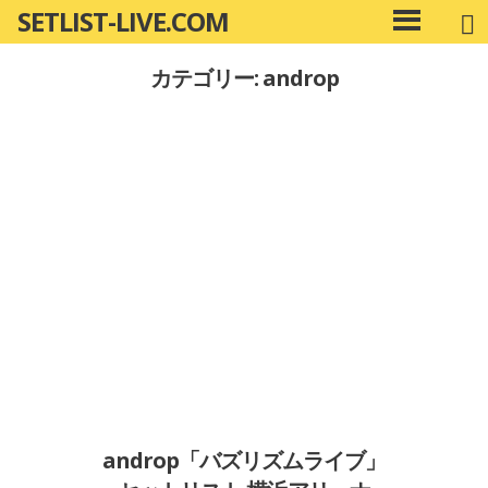
SETLIST-LIVE.COM
コ
メ
ン
イ
カテゴリー: androp
ン
テ
メ
ン
ニ
ツ
ュ
へ
ー
移
動
androp「バズリズムライブ」