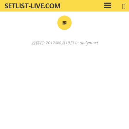
SETLIST-LIVE.COM
コ
メ
ン
イ
ン
テ
メ
ン
ニ
ツ
投稿日:
2012年8月19日
in
andymori
ュ
へ
ー
移
動