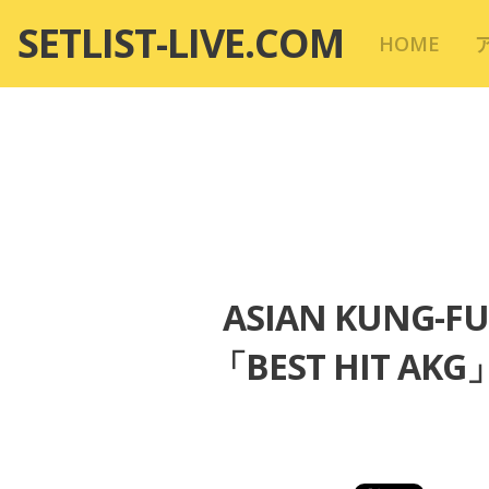
コ
SETLIST-LIVE.COM
HOME
ン
テ
ン
ツ
へ
移
動
ASIAN KUNG-F
「BEST HIT 