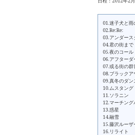
日程：2012年2月
01.迷子犬と
02.Re:Re:
03.アンダー
04.君の街まで
05.夜のコール
06.アフター
07.或る街の群
08.ブラック
09.真冬のダン
10.ムスタング
11.ソラニン
12.マーチン
13.惑星
14.融雪
15.藤沢ルーザ
16.リライト