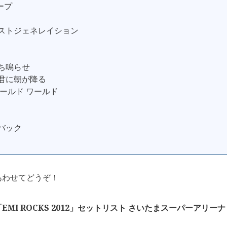
ープ
ロストジェネレイション
打ち鳴らせ
、君に朝が降る
ワールド ワールド
ュバック
あわせてどうぞ！
EMI ROCKS 2012」セットリスト さいたまスーパーアリーナ 2