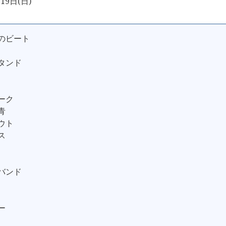
19日(日)
雨のビート
スタンド
ダーク
青
アウト
ス
グバンド
ー