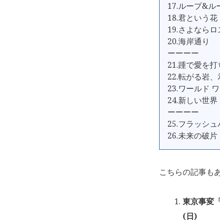
17.ループ&ル
18.君という花
19.さよなら
20.海岸通り
ーーーー
21.踵で愛を
22.転がる岩
23.ワールド 
24.新しい世界
ーーーー
25.フラッシ
26.未来の破片
こちらの記事も
東京事変「
(日)