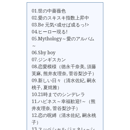
01.世の中薔薇色
02.愛のスキスキ指数上昇中
03.Be 元気<成せば成るっ!>
04.ヒーロー現る!
05.Mythology～愛のアルバム
～
06.Shy boy
07.ジンギスカン
08.恋愛模様（徳永千奈美, 須藤
芙麻, 熊井友理奈, 菅谷梨沙子）
09.新しい日々（清水佐紀, 嗣永
桃子, 夏焼雅）
10.21時までのシンデレラ
11.ハピネス～幸福歓迎!～（熊
井友理奈, 菅谷梨沙子）
12.恋の呪縛（清水佐紀, 嗣永桃
子）
13.スッペシャル ジェネレ～シ