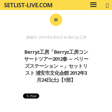
SETLIST-LIVE.COM
コ
メ
ン
イ
ン
テ
メ
ン
ニ
ツ
投稿日:
2012年3月26日
in
Berryz工房
ュ
へ
ー
移
Berryz工房「Berryz工房コン
動
サートツアー2012春 ～ ベリー
ズステーション ～」セットリ
スト 浦安市文化会館 2012年3
月24日(土)【1部】