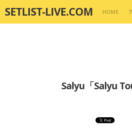
コ
SETLIST-LIVE.COM
HOME
ン
テ
ン
ツ
へ
移
動
Salyu「Salyu