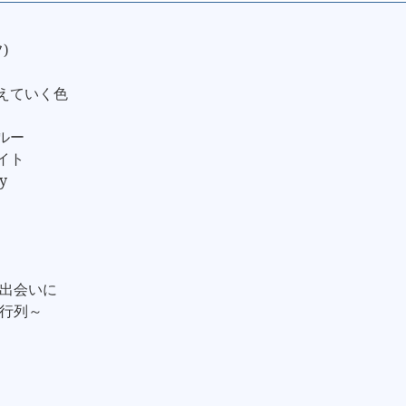
)
越えていく色
スルー
ナイト
y
い出会いに
～行列～
e