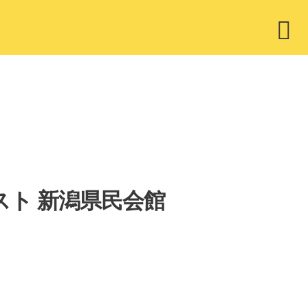
ウ
ィ
ジ
ェ
ッ
ト
ットリスト 新潟県民会館