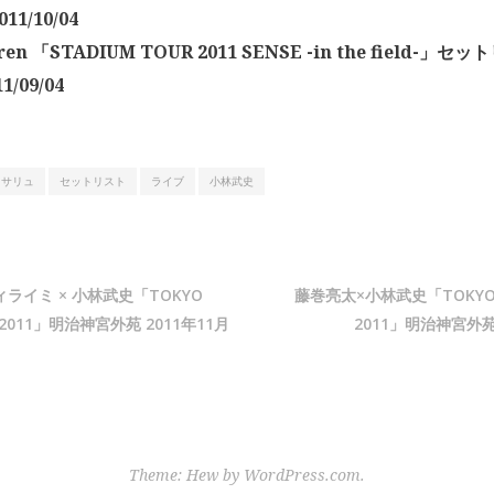
11/10/04
dren 「STADIUM TOUR 2011 SENSE -in the field-
1/09/04
サリュ
セットリスト
ライブ
小林武史
ライミ × 小林武史「TOKYO
藤巻亮太×小林武史「TOKYO D
K 2011」明治神宮外苑 2011年11月
2011」明治神宮外苑 
Theme: Hew by
WordPress.com
.