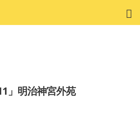
ウ
ィ
ジ
ェ
ッ
ト
 2011」明治神宮外苑