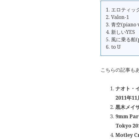
1. エロティッ
2. Valon-1
3. 青空(piano v
4. 新しいYES
5. 風に乗る船(pi
6. to U
こちらの記事も
ナオト・イン
2011年1
黒木メイサ「
9mm Par
Tokyo 2
Motley 