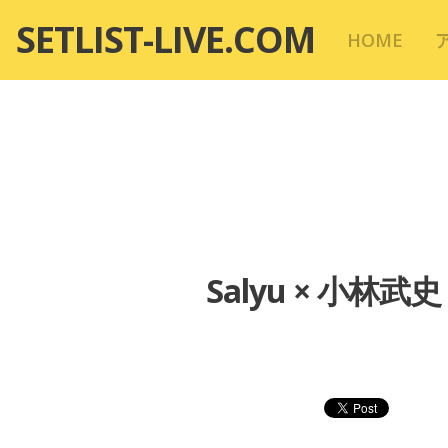
コ
SETLIST-LIVE.COM
HOME
ン
テ
ン
ツ
へ
移
動
Salyu × 小林武