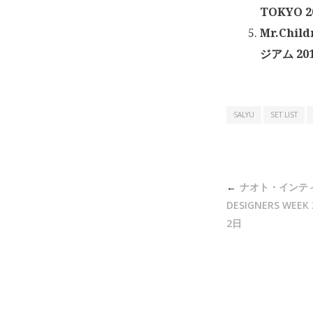
TOKYO 20
Mr.Chil
ジアム 201
SALYU
SET LIST
投
ナオト・インティ
稿
DESIGNERS WEE
ナ
2日
ビ
ゲ
ー