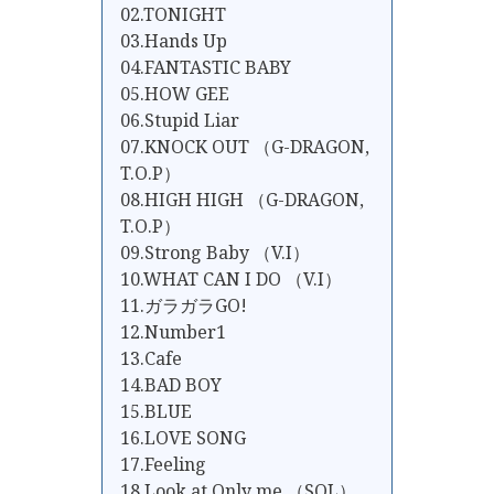
02.TONIGHT
03.Hands Up
04.FANTASTIC BABY
05.HOW GEE
06.Stupid Liar
07.KNOCK OUT （G-DRAGON,
T.O.P）
08.HIGH HIGH （G-DRAGON,
T.O.P）
09.Strong Baby （V.I）
10.WHAT CAN I DO （V.I）
11.ガラガラGO!
12.Number1
13.Cafe
14.BAD BOY
15.BLUE
16.LOVE SONG
17.Feeling
18.Look at Only me （SOL）