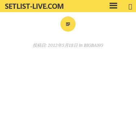
SETLIST-LIVE.COM
コ
メ
ン
イ
ン
テ
メ
ン
ニ
ツ
投稿日:
2012年5月18日
in
BIGBANG
ュ
へ
ー
移
動