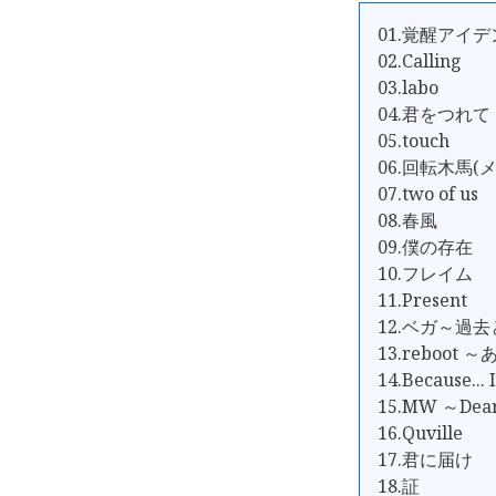
01.覚醒アイ
02.Calling
03.labo
04.君をつれて
05.touch
06.回転木馬(
07.two of us
08.春風
09.僕の存在
10.フレイム
11.Present
12.ベガ～過
13.reboot
14.Because... 
15.MW ～Dea
16.Quville
17.君に届け
18.証