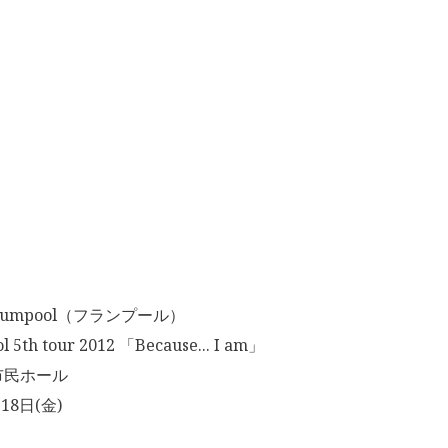
umpool（フランプール）
th tour 2012 「Because... I am」
市民ホール
18日(金)