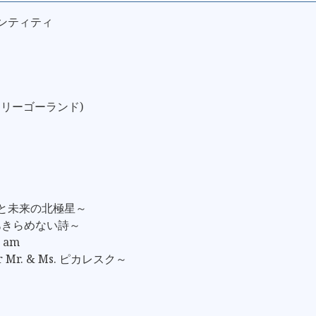
デンティティ
メリーゴーランド)
去と未来の北極星～
 ～あきらめない詩～
I am
r Mr. & Ms. ピカレスク～