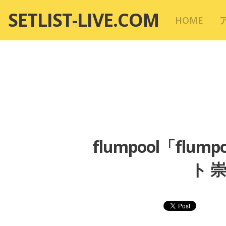
コ
SETLIST-LIVE.COM
HOME
ン
テ
ン
ツ
へ
移
動
flumpool「flump
ト 