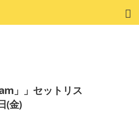
ウ
ィ
ジ
ェ
ッ
ト
se… I am」」セットリス
(金)