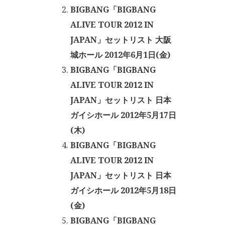
BIGBANG「BIGBANG
ALIVE TOUR 2012 IN
JAPAN」セットリスト 大阪
城ホール 2012年6月1日(金)
BIGBANG「BIGBANG
ALIVE TOUR 2012 IN
JAPAN」セットリスト 日本
ガイシホール 2012年5月17日
(木)
BIGBANG「BIGBANG
ALIVE TOUR 2012 IN
JAPAN」セットリスト 日本
ガイシホール 2012年5月18日
(金)
BIGBANG「BIGBANG