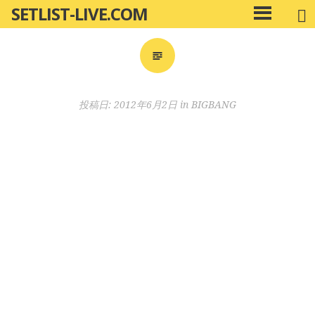
SETLIST-LIVE.COM
コ
メ
ン
イ
ン
テ
メ
ン
ニ
ツ
投稿日:
2012年6月2日
in
BIGBANG
ュ
へ
ー
移
動