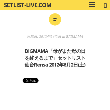
SETLIST-LIVE.COM
コ
メ
ン
イ
ン
テ
メ
ン
ニ
ツ
投稿日:
2012年6月2日
in
BIGMAMA
ュ
へ
ー
移
BIGMAMA「母がまた母の日
動
を終えるまで」セットリスト
仙台Rensa 2012年6月2日(土)