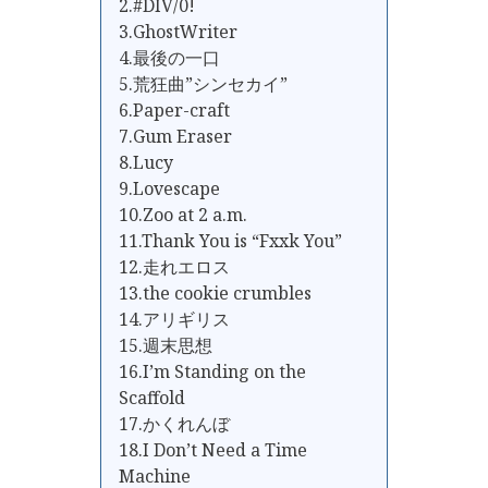
2.#DIV/0!
3.GhostWriter
4.最後の一口
5.荒狂曲”シンセカイ”
6.Paper-craft
7.Gum Eraser
8.Lucy
9.Lovescape
10.Zoo at 2 a.m.
11.Thank You is “Fxxk You”
12.走れエロス
13.the cookie crumbles
14.アリギリス
15.週末思想
16.I’m Standing on the
Scaffold
17.かくれんぼ
18.I Don’t Need a Time
Machine