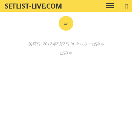
SETLIST-LIVE.COM
コ
メ
ン
イ
ン
テ
メ
ン
ニ
ツ
投稿日:
2012年6月2日
in
きゃりーぱみゅ
ュ
へ
ー
ぱみゅ
移
動