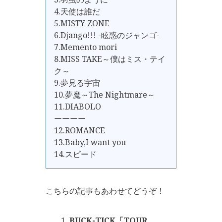
4.天使は誰だ
5.MISTY ZONE
6.Django!!! -眩惑のジャンゴ-
7.Memento mori
8.MISS TAKE～僕はミス・テイ
ク～
9.夢見る宇宙
10.夢魔～The Nightmare～
11.DIABOLO
ーーーー
12.ROMANCE
13.Baby,I want you
14.スピード
こちらの記事もあわせてどうぞ！
BUCK-TICK「TOUR