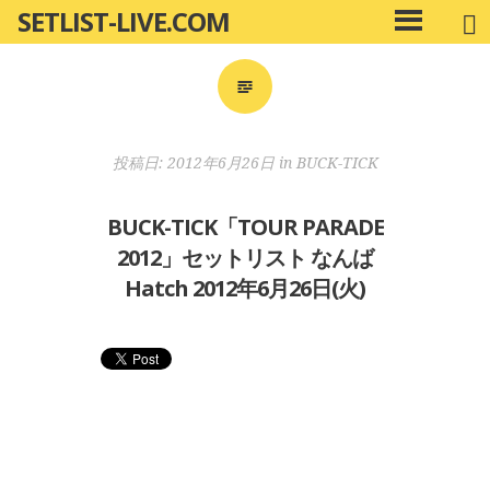
SETLIST-LIVE.COM
コ
メ
ン
イ
ン
テ
メ
ン
ニ
ツ
投稿日:
2012年6月26日
in
BUCK-TICK
ュ
へ
ー
移
BUCK-TICK「TOUR PARADE
動
2012」セットリスト なんば
Hatch 2012年6月26日(火)