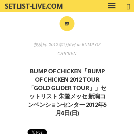
SETLIST-LIVE.COM
コ
メ
ン
イ
ン
テ
メ
ン
ニ
ツ
投稿日:
2012年5月6日
in
BUMP OF
ュ
へ
ー
CHICKEN
移
動
BUMP OF CHICKEN「BUMP
OF CHICKEN 2012 TOUR
「GOLD GLIDER TOUR」」セ
ットリスト 朱鷺メッセ 新潟コ
ンベンションセンター 2012年5
月6日(日)