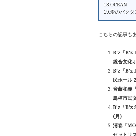
18.OCEAN
19.愛のバクダ
こちらの記事も
B’z「B’z
総合文化ホ
B’z「B’z
民ホール 2
斉藤和義「KA
鳥栖市民文化
B’z「B’z
(月)
清春「MONT
セットリスト 