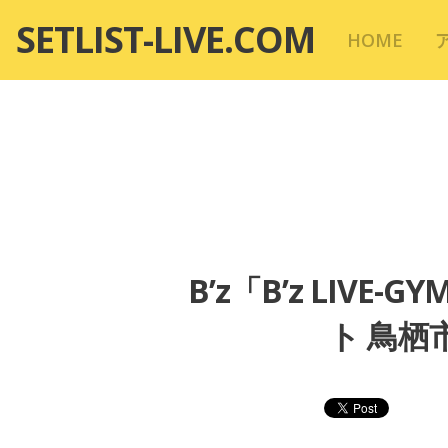
コ
SETLIST-LIVE.COM
HOME
ン
テ
ン
ツ
へ
移
動
B’z「B’z LIVE-G
ト 鳥栖市