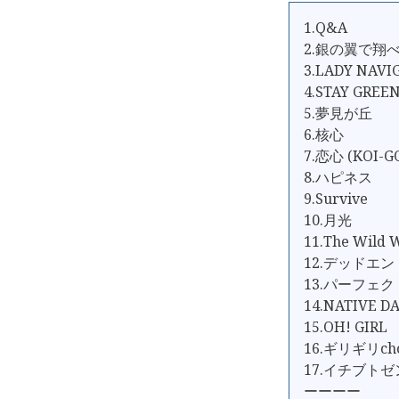
1.Q&A
2.銀の翼で翔
3.LADY NAVI
4.STAY GREE
5.夢見が丘
6.核心
7.恋心 (KOI-G
8.ハピネス
9.Survive
10.月光
11.The Wild 
12.デッドエン
13.パーフェ
14.NATIVE D
15.OH! GIRL
16.ギリギリch
17.イチブト
ーーーー