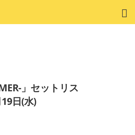
ウ
ィ
ジ
ェ
ッ
ト
S SUMMER-」セットリス
19日(水)