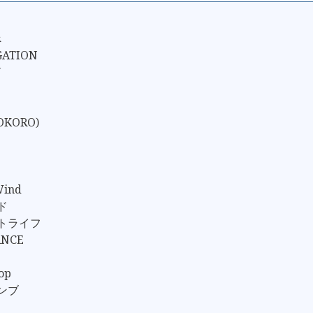
べ
GATION
N
OKORO)
Wind
ド
クトライフ
ANCE
op
ゼンブ