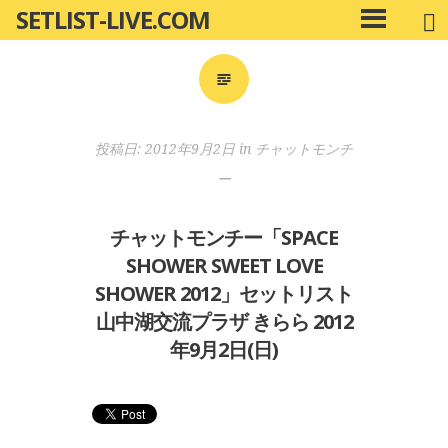
SETLIST-LIVE.COM
コ
メ
ン
イ
ン
テ
メ
ン
ニ
ツ
投稿日:
2012年9月2日
in
チャットモンチ
ュ
へ
ー
ー
移
動
チャットモンチー「SPACE
SHOWER SWEET LOVE
SHOWER 2012」セットリスト
山中湖交流プラザ きらら 2012
年9月2日(日)