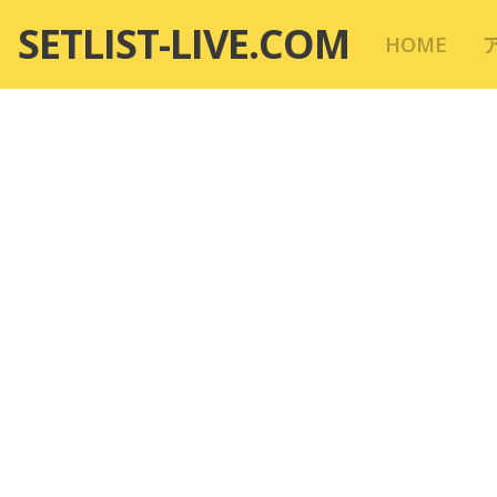
コ
SETLIST-LIVE.COM
HOME
ン
テ
ン
ツ
へ
移
動