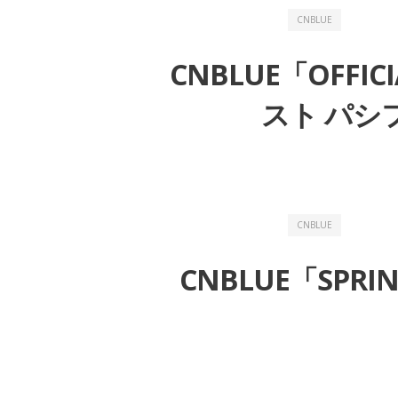
CNBLUE
CNBLUE「OFFIC
スト パシフ
CNBLUE
CNBLUE「SPRI