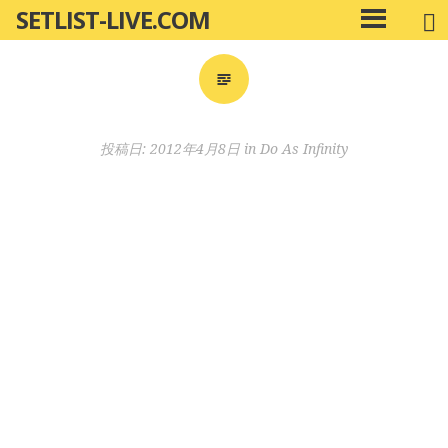
SETLIST-LIVE.COM
コ
メ
ン
イ
ン
テ
メ
ン
ニ
ツ
投稿日:
2012年4月8日
in
Do As Infinity
ュ
へ
ー
移
動