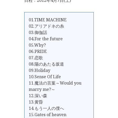
日程：2012年4月7日(土)
01.TIME MACHINE
02.アリアドネの糸
03.御伽話
04.For the future
05.Why?
06.PRIDE
07.恋歌
08.陽のあたる坂道
09.Holiday
10.Sense Of Life
11.魔法の言葉～Would you
marry me?～
12.深い森
13.黄昏
14.もう一人の僕へ
15.Gates of heaven