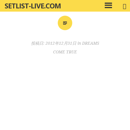
SETLIST-LIVE.COM
コ
メ
ン
イ
ン
テ
メ
ン
ニ
ツ
投稿日:
2012年12月31日
in
DREAMS
ュ
へ
ー
COME TRUE
移
動