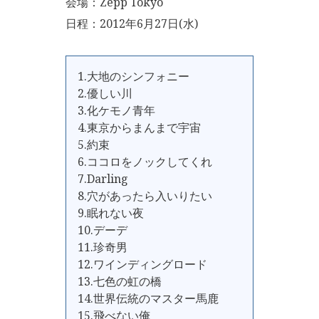
会場：Zepp Tokyo
日程：2012年6月27日(水)
1.大地のシンフォニー
2.優しい川
3.化ケモノ青年
4.東京からまんまで宇宙
5.約束
6.ココロをノックしてくれ
7.Darling
8.穴があったら入いりたい
9.眠れない夜
10.デーデ
11.珍奇男
12.ワインディングロード
13.七色の虹の橋
14.世界伝統のマスター馬鹿
15.飛べない俺