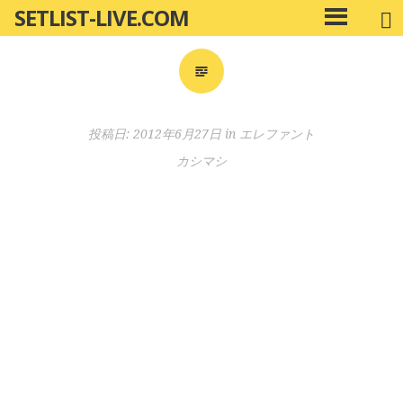
SETLIST-LIVE.COM
コ
メ
ン
イ
ン
テ
メ
ン
ニ
ツ
投稿日:
2012年6月27日
in
エレファント
ュ
へ
ー
カシマシ
移
動