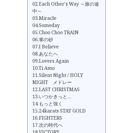
02.Each Other's Way ～旅の途
中～
03.Miracle
04.Someday
05.Choo Choo TRAIN
06.掌の砂
07.I Believe
08.あなたへ
09.Lovers Again
10.Ti Amo
11.Silent Night / HOLY
NIGHT メドレー
12.LAST CHRISTMAS
13.いつかきっと…
14.もっと強く
15.24karats STAY GOLD
16.FIGHTERS
17.次の時代へ
18.VICTORY