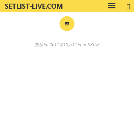
SETLIST-LIVE.COM
コ
メ
ン
イ
ン
テ
メ
ン
ニ
ツ
投稿日:
2011年12月11日
in
EXILE
ュ
へ
ー
移
動