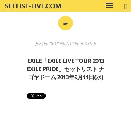
SETLIST-LIVE.COM
コ
メ
ン
イ
ン
テ
メ
ン
ニ
ツ
投稿日:
2013年9月11日
in
EXILE
ュ
へ
ー
移
EXILE「EXILE LIVE TOUR 2013
動
EXILE PRIDE」セットリスト ナ
ゴヤドーム 2013年9月11日(水)