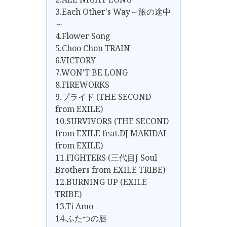
3.Each Other's Way～旅の途中
～
4.Flower Song
5.Choo Chon TRAIN
6.VICTORY
7.WON'T BE LONG
8.FIREWORKS
9.プライド (THE SECOND
from EXILE)
10.SURVIVORS (THE SECOND
from EXILE feat.DJ MAKIDAI
from EXILE)
11.FIGHTERS (三代目J Soul
Brothers from EXILE TRIBE)
12.BURNING UP (EXILE
TRIBE)
13.Ti Amo
14.ふたつの唇