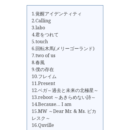
1.覚醒アイデンティティ
2.Calling
3.labo
4.君をつれて
5.touch
6.回転木馬(メリーゴーランド)
7.two of us
8.春風
9.僕の存在
10.フレイム
11.Present
12.ベガ～過去と未来の北極星～
13.reboot ～あきらめない詩～
14.Because… I am
15.MW ～Dear Mr. & Ms. ピカ
レスク～
16.Quville