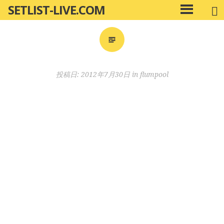
SETLIST-LIVE.COM
コ
メ
ン
イ
ン
テ
メ
ン
ニ
ツ
投稿日:
2012年7月30日
in
flumpool
ュ
へ
ー
移
動