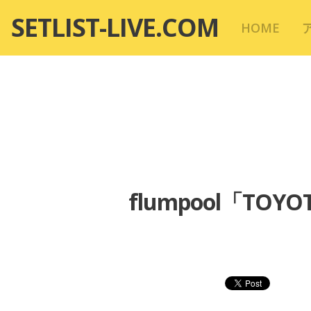
コ
SETLIST-LIVE.COM
HOME
ン
テ
ン
ツ
へ
移
動
flumpool「TOYO