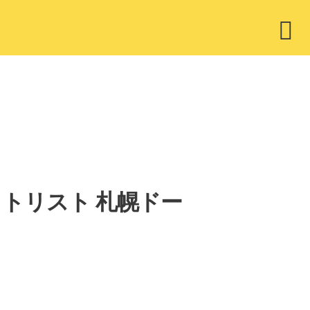
ウ
ィ
ジ
ェ
ッ
ト
CT」セットリスト 札幌ドー