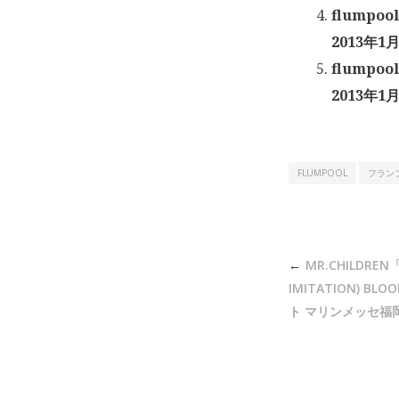
flumpoo
2013年1月
flumpoo
2013年1月
FLUMPOOL
フラン
投
MR.CHILDREN「
稿
IMITATION) BL
ナ
ト マリンメッセ福岡 
ビ
ゲ