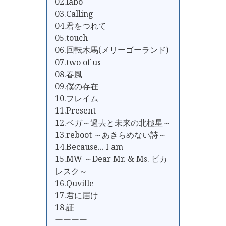
02.labo
03.Calling
04.君をつれて
05.touch
06.回転木馬(メリーゴーランド)
07.two of us
08.春風
09.僕の存在
10.フレイム
11.Present
12.ベガ～過去と未来の北極星～
13.reboot ～あきらめない詩～
14.Because... I am
15.MW ～Dear Mr. & Ms. ピカ
レスク～
16.Quville
17.君に届け
18.証
ーーーー