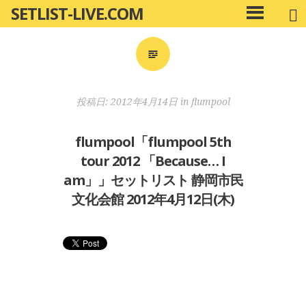
SETLIST-LIVE.COM
コ
メ
ン
イ
ン
テ
メ
ン
ニ
ツ
投稿日:
2012年4月14日
in
flumpool
ュ
へ
ー
移
flumpool「flumpool 5th
動
tour 2012 「Because… I
am」」セットリスト 静岡市民
文化会館 2012年4月12日(木)