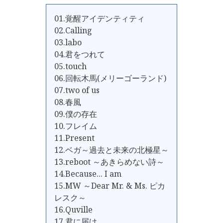
01.覚醒アイデンティティ
02.Calling
03.labo
04.君をつれて
05.touch
06.回転木馬(メリーゴーランド)
07.two of us
08.春風
09.僕の存在
10.フレイム
11.Present
12.ベガ～過去と未来の北極星～
13.reboot ～あきらめない詩～
14.Because... I am
15.MW ～Dear Mr. & Ms. ピカ
レスク～
16.Quville
17.君に届け