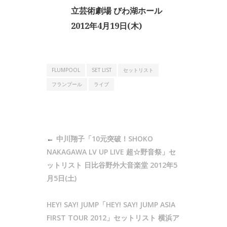
立芸術劇場 びわ湖ホール
2012年4月19日(木)
FLUMPOOL
SET LIST
セットリスト
フランプール
ライブ
投
中川翔子「10元突破！SHOKO
稿
NAKAGAWA LV UP LIVE 超☆野音祭」セ
ナ
ットリスト 日比谷野外大音楽堂 2012年5
月5日(土)
ビ
ゲ
HEY! SAY! JUMP「HEY! SAY! JUMP ASIA
ー
FIRST TOUR 2012」セットリスト 横浜ア