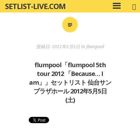
SETLIST-LIVE.COM
コ
メ
ン
イ
ン
テ
メ
ン
ニ
ツ
投稿日:
2012年5月5日
in
flumpool
ュ
へ
ー
移
flumpool「flumpool 5th
動
tour 2012 「Because… I
am」」セットリスト 仙台サン
プラザホール 2012年5月5日
(土)